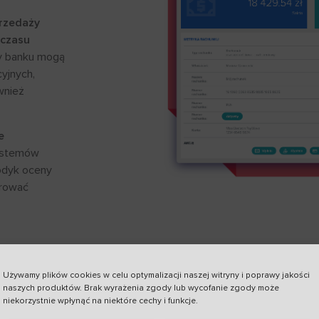
rzedaży
 czasu
y banku mogą
cyjnych,
wnież
e
ystemów
odyk oceny
orować
Używamy plików cookies w celu optymalizacji naszej witryny i poprawy jakości
naszych produktów. Brak wyrażenia zgody lub wycofanie zgody może
owej,
niekorzystnie wpłynąć na niektóre cechy i funkcje.