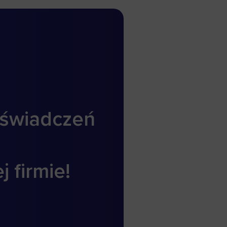
oświadczeń
.
 firmie!