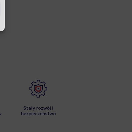
Stały rozwój i
w
bezpieczeństwo