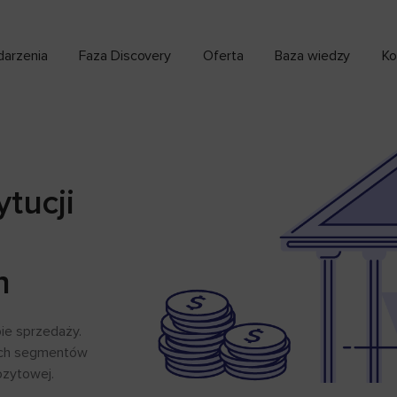
arzenia
Faza Discovery
Oferta
Baza wiedzy
Ko
tucji
h
ie sprzedaży.
ich segmentów
ozytowej.