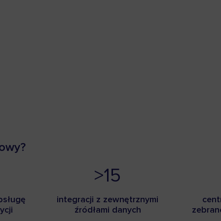
towy?
>15
bsługę
integracji z zewnętrznymi
cent
ycji
źródłami danych
zebran