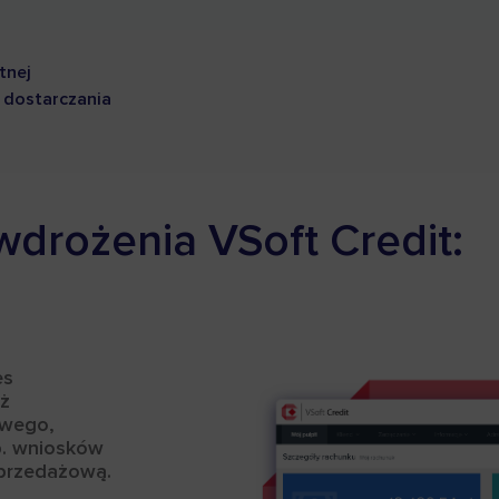
tnej
o dostarczania
drożenia VSoft Credit:
es
ż
owego,
p. wniosków
sprzedażową.