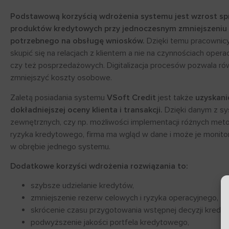
Podstawową korzyścią wdrożenia systemu jest wzrost sp
produktów kredytowych przy jednoczesnym zmniejszeniu
potrzebnego na obsługę wniosków.
Dzięki temu pracownic
skupić się na relacjach z klientem a nie na czynnościach opera
czy też posprzedażowych. Digitalizacja procesów pozwala ró
zmniejszyć koszty osobowe.
Zaletą posiadania systemu
VSoft Credit
jest także
uzyskani
dokładniejszej oceny klienta i transakcji.
Dzięki danym z s
zewnętrznych, czy np. możliwości implementacji różnych met
ryzyka kredytowego, firma ma wgląd w dane i może je monit
w obrębie jednego systemu.
Dodatkowe korzyści wdrożenia rozwiązania to:
szybsze udzielanie kredytów,
zmniejszenie rezerw celowych i ryzyka operacyjnego,
skrócenie czasu przygotowania wstępnej decyzji kredyt
podwyższenie jakości portfela kredytowego,