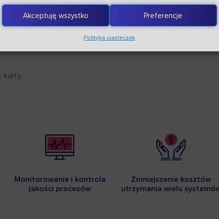
towego
Akceptuję wszystko
Preferencje
Polityka ciasteczek
nterfejsów
 karty,
Monitorowanie i kontrola
Zmniejszenie kosztów
jakości procesów
utrzymania wielu systemó