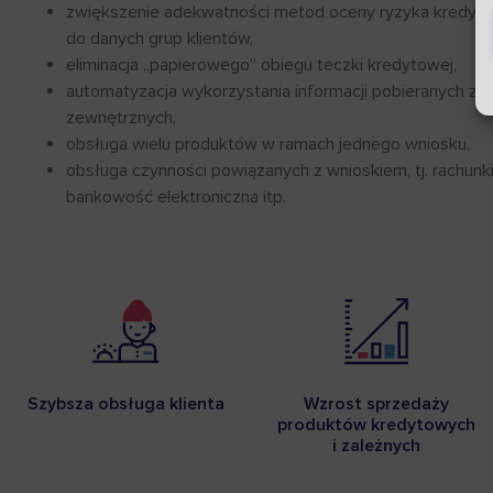
zwiększenie adekwatności metod oceny ryzyka kredy
do danych grup klientów,
eliminacja „papierowego” obiegu teczki kredytowej,
automatyzacja wykorzystania informacji pobieranych z i
zewnętrznych,
obsługa wielu produktów w ramach jednego wniosku,
obsługa czynności powiązanych z wnioskiem, tj. rachunki,
bankowość elektroniczna itp.
Szybsza obsługa klienta
Wzrost sprzedaży
produktów kredytowych
i zależnych