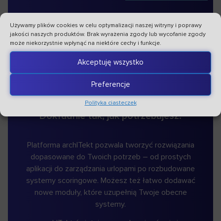
Używamy plików cookies w celu optymalizacji naszej witryny i poprawy
jakości naszych produktów. Brak wyrażenia zgody lub wycofanie zgody
może niekorzystnie wpłynąć na niektóre cechy i funkcje.
Akceptuję wszystko
Od prostych aplikacji po złożone
Preferencje
systemy.
Polityka ciasteczek
Dokładnie tak, jak potrzebujesz.
Platforma archITekt pozwala tworzyć rozwiązania
dopasowane do Twoich potrzeb – od prostych
aplikacji do zarządzania urlopami po rozbudowane
systemy scoringowe. Możesz też łatwo dodawać
nowe moduły, które uzupełnią Twoje obecne
systemy.