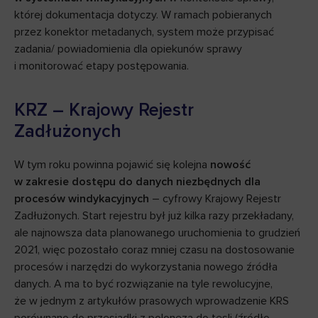
której dokumentacja dotyczy. W ramach pobieranych
przez konektor metadanych, system może przypisać
zadania/ powiadomienia dla opiekunów sprawy
i monitorować etapy postępowania.
KRZ – Krajowy Rejestr
Zadłużonych
W tym roku powinna pojawić się kolejna
nowość
w zakresie dostępu do danych niezbędnych dla
procesów windykacyjnych
– cyfrowy Krajowy Rejestr
Zadłużonych. Start rejestru był już kilka razy przekładany,
ale najnowsza data planowanego uruchomienia to grudzień
2021, więc pozostało coraz mniej czasu na dostosowanie
procesów i narzędzi do wykorzystania nowego źródła
danych. A ma to być rozwiązanie na tyle rewolucyjne,
że w jednym z artykułów prasowych wprowadzenie KRS
porównano do przesiadki z poloneza do tesli (źródło