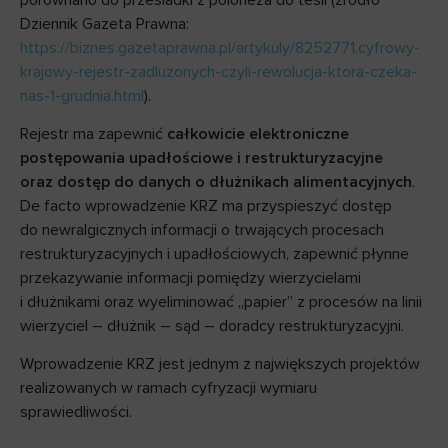
Dziennik Gazeta Prawna:
https://biznes.gazetaprawna.pl/artykuly/8252771,cyfrowy-
krajowy-rejestr-zadluzonych-czyli-rewolucja-ktora-czeka-
nas-1-grudnia.html
).
Rejestr ma zapewnić
całkowicie elektroniczne
postępowania upadłościowe i restrukturyzacyjne
oraz dostęp do danych o dłużnikach alimentacyjnych
.
De facto wprowadzenie KRZ ma przyspieszyć dostęp
do newralgicznych informacji o trwających procesach
restrukturyzacyjnych i upadłościowych, zapewnić płynne
przekazywanie informacji pomiędzy wierzycielami
i dłużnikami oraz wyeliminować „papier” z procesów na linii
wierzyciel – dłużnik – sąd – doradcy restrukturyzacyjni.
Wprowadzenie KRZ jest jednym z największych projektów
realizowanych w ramach cyfryzacji wymiaru
sprawiedliwości.