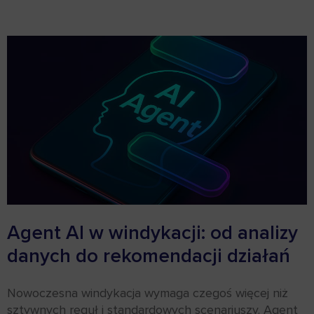
Agent AI w windykacji: od analizy
danych do rekomendacji działań
Nowoczesna windykacja wymaga czegoś więcej niż
sztywnych reguł i standardowych scenariuszy. Agent