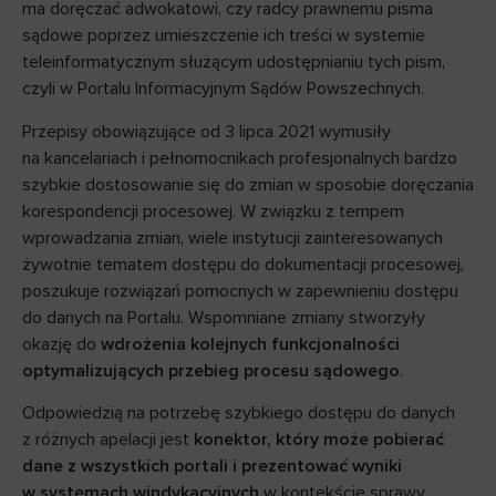
ma doręczać adwokatowi, czy radcy prawnemu pisma
sądowe poprzez umieszczenie ich treści w systemie
teleinformatycznym służącym udostępnianiu tych pism,
czyli w Portalu Informacyjnym Sądów Powszechnych.
Przepisy obowiązujące od 3 lipca 2021 wymusiły
na kancelariach i pełnomocnikach profesjonalnych bardzo
szybkie dostosowanie się do zmian w sposobie doręczania
korespondencji procesowej. W związku z tempem
wprowadzania zmian, wiele instytucji zainteresowanych
żywotnie tematem dostępu do dokumentacji procesowej,
poszukuje rozwiązań pomocnych w zapewnieniu dostępu
do danych na Portalu. Wspomniane zmiany stworzyły
okazję do
wdrożenia kolejnych funkcjonalności
optymalizujących przebieg procesu sądowego
.
Odpowiedzią na potrzebę szybkiego dostępu do danych
z różnych apelacji jest
konektor, który może pobierać
dane z wszystkich portali i prezentować wyniki
w systemach windykacyjnych
w kontekście sprawy,