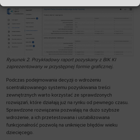
Rysunek 2. Przykładowy raport pozyskany z BIK KI
zaprezentowany w przystępnej formie graficznej.
Podczas podejmowania decyzji o wdrożeniu
scentralizowanego systemu pozyskiwania treści
zewnętrznych warto korzystać ze sprawdzonych
rozwiązań, które działają już na rynku od pewnego czasu.
Sprawdzone rozwiązania pozwalają na dużo szybsze
wdrożenie, a ich przetestowana i ustabilizowana
funkcjonalność pozwolą na uniknięcie błędów wieku
dziecięcego.