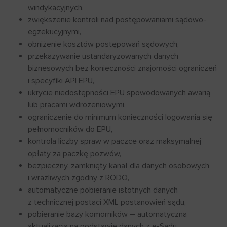
windykacyjnych,
zwiększenie kontroli nad postępowaniami sądowo-
egzekucyjnymi,
obniżenie kosztów postępowań sądowych,
przekazywanie ustandaryzowanych danych
biznesowych bez konieczności znajomości ograniczeń
i specyfiki API EPU,
ukrycie niedostępności EPU spowodowanych awarią
lub pracami wdrożeniowymi,
ograniczenie do minimum konieczności logowania się
pełnomocników do EPU,
kontrola liczby spraw w paczce oraz maksymalnej
opłaty za paczkę pozwów,
bezpieczny, zamknięty kanał dla danych osobowych
i wrażliwych zgodny z RODO,
automatyczne pobieranie istotnych danych
z technicznej postaci XML postanowień sądu,
pobieranie bazy komorników – automatyczna
aktualizacja na podstawie danych z e-Sądu,