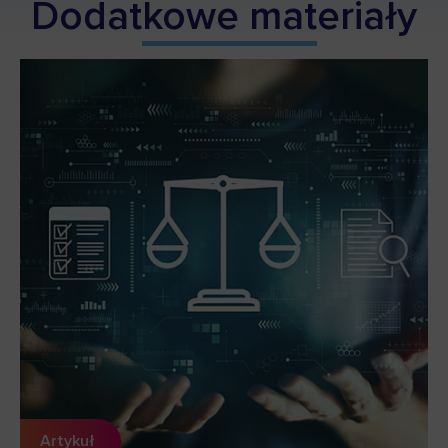
Dodat
kowe mat
eriały
Artykuł