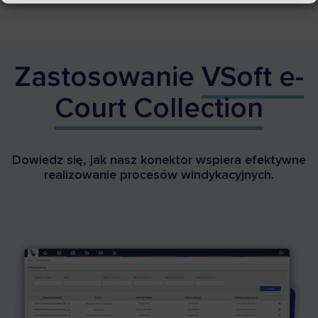
Zastosowanie
VSoft e-
Court Collection
Dowiedz się, jak nasz konektor wspiera efektywne
realizowanie procesów windykacyjnych.