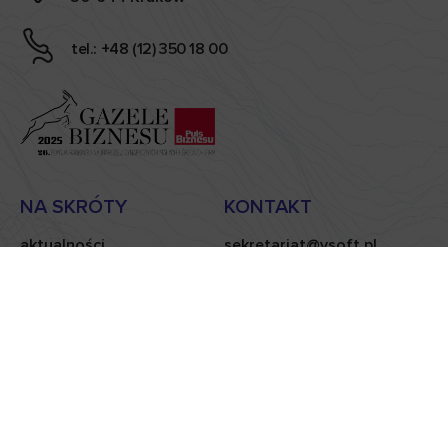
tel.: +48 (12) 350 18 00
NA SKRÓTY
KONTAKT
aktualności
sekretariat@vsoft.pl
case studies
handlowy@vsoft.pl
kariera
polityka prywatności
blog
klauzula informacyjna
informacje dla
akcjonariuszy
© VSoft SA
2026