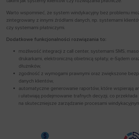
takimi jak systemy klientów czy rozwiązania płatnicze.
Warto wspomnieć, że system windykacyjny bez problemu mo
zintegrowany z innymi źródłami danych, np. systemami klient
czy systemami płatniczymi.
Dodatkowe funkcjonalności rozwiązania to:
możliwość integracji z call center, systemami SMS, mas
drukarkami, elektroniczną obietnicą spłaty, e-Sądem ora
dłużników,
zgodność z wymogami prawnymi oraz zwiększone bez
danych klientów,
automatyczne generowanie raportów, które wspierają an
i ułatwiają podejmowanie trafnych decyzji, co przekłada 
na skuteczniejsze zarządzanie procesami windykacyjnym