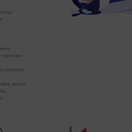
że być
ów
owymi
z rejestrami
pieczeństwo
alizę danych
się
i.