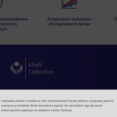
 wielowątkowe
Zwiększenie wolumenu
E
zynności
obsługiwanych spraw
wych
nad swoimi należnościami 
Używamy plików cookies w celu optymalizacji naszej witryny i poprawy jakości
naszych produktów. Brak wyrażenia zgody lub wycofanie zgody może
ystemowi do obsługi pr
niekorzystnie wpłynąć na niektóre cechy i funkcje.