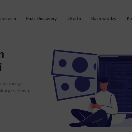
arzenia
Faza Discovery
Oferta
Baza wiedzy
Ko
m
i
monitoringu
dykację sądową,