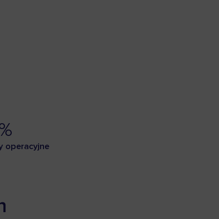
0%
y operacyjne
n