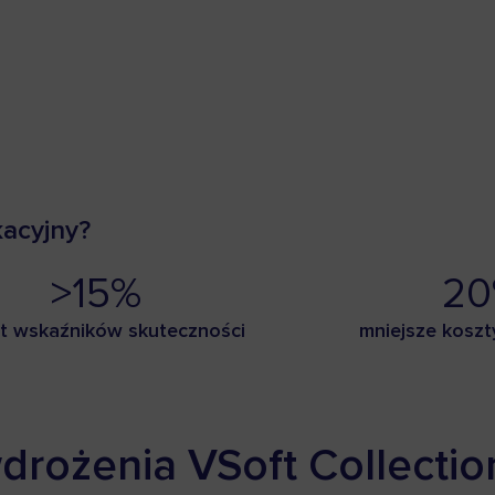
acyjny?
>15%
2
t wskaźników skuteczności
mniejsze koszt
drożenia VSoft Collectio