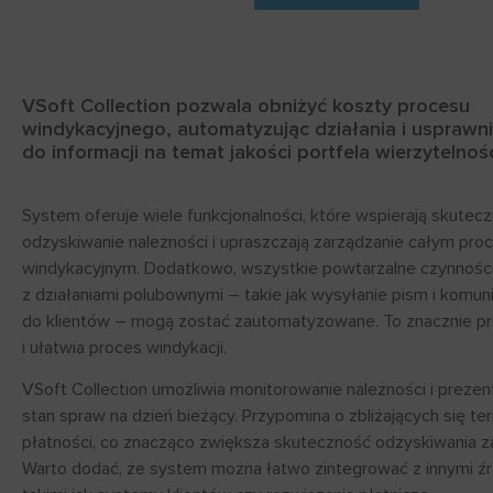
VSoft Collection pozwala obniżyć koszty procesu
windykacyjnego, automatyzując działania i usprawn
do informacji na temat jakości portfela wierzytelnośc
System oferuje wiele funkcjonalności, które wspierają skutec
odzyskiwanie należności i upraszczają zarządzanie całym pr
windykacyjnym. Dodatkowo, wszystkie powtarzalne czynnośc
z działaniami polubownymi – takie jak wysyłanie pism i komu
do klientów – mogą zostać zautomatyzowane. To znacznie p
i ułatwia proces windykacji.
VSoft Collection umożliwia monitorowanie należności i prezen
stan spraw na dzień bieżący. Przypomina o zbliżających się te
płatności, co znacząco zwiększa skuteczność odzyskiwania za
Warto dodać, że system można łatwo zintegrować z innymi źr