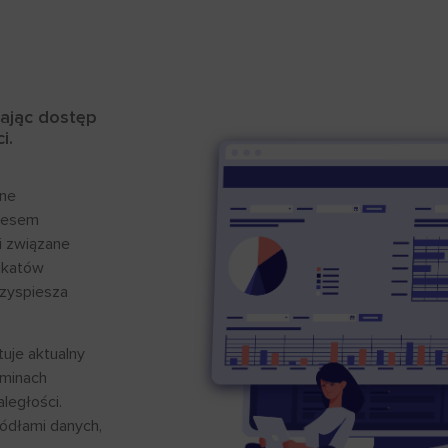
iając dostęp
i.
zne
ocesem
i związane
nikatów
rzyspiesza
tuje aktualny
rminach
ległości.
ódłami danych,