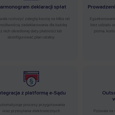
armonogram deklaracji spłat
Prowadzeni
ala rozłożyć zaległą kwotę na kilka rat
Egzekwowanie 
możliwością zadeklarowania dla każdej
bez udziału 
z nich określonej daty płatności lub
pisma, kont
skonfigurować plan ratalny.
ntegracja z platformą e-Sądu
Outso
w
utomatyzuje procesy przygotowania
oraz przesyłania elektronicznych
Pozwala na