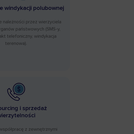
e windykacji polubownej
należności przez wierzyciela
organów państwowych (SMS-y,
akt telefoniczny, windykacja
terenowa).
urcing i sprzedaż
ierzytelności
 współpracę z zewnętrznymi