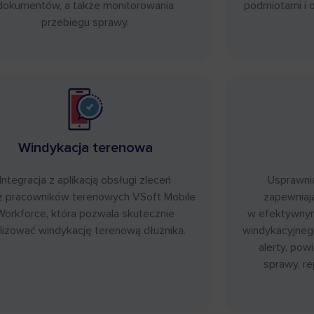
dokumentów, a także monitorowania
podmiotami i 
przebiegu sprawy.
Windykacja terenowa
Integracja z aplikacją obsługi zleceń
Usprawnia
z pracowników terenowych VSoft Mobile
zapewniaj
Workforce, która pozwala skutecznie
w efektywny
lizować windykację terenową dłużnika.
windykacyjnego
alerty, pow
sprawy, r