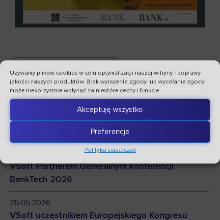
wróć do aktualności
Używamy plików cookies w celu optymalizacji naszej witryny i poprawy
jakości naszych produktów. Brak wyrażenia zgody lub wycofanie zgody
PRZECZYTAJ TAKŻE
może niekorzystnie wpłynąć na niektóre cechy i funkcje.
Akceptuję wszystko
27.07.2026
VSoftTeam świętuje 30-lecie w Beskidach
Preferencje
Polityka ciasteczek
26.05.2026
VSoft Partnerem Generalnym konferencji
BankTech 2026
25.05.2026
VSoft uczestnikiem Europejskiego Kongresu